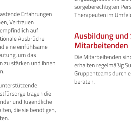
sorgeberechtigten Per
lastende Erfahrungen
Therapeuten im Umfe
ben, Vertrauen
empfindlich auf
Ausbildung und 
tionale Ausbrüche.
Mitarbeitenden
nd eine einfühlsame
eutung, um das
Die Mitarbeitenden si
n zu stärken und ihnen
erhalten regelmäßig Su
n.
Gruppenteams durch ei
beraten.
 unterstützende
fürsorge tragen die
Kinder und Jugendliche
lten, die sie benötigen,
ten.